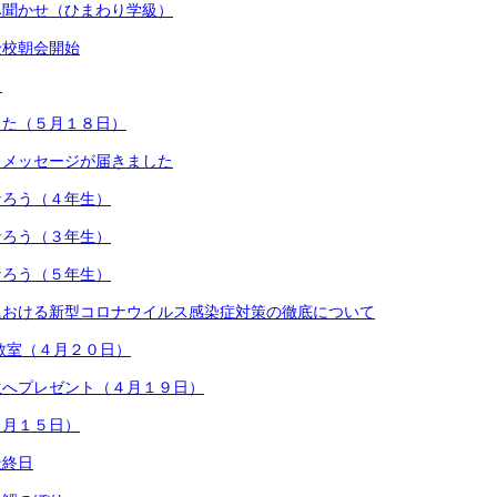
み聞かせ（ひまわり学級）
全校朝会開始
）
した（５月１８日）
らメッセージが届きました
なろう（４年生）
なろう（３年生）
なろう（５年生）
における新型コロナウイルス感染症対策の徹底について
教室（４月２０日）
生へプレゼント（４月１９日）
４月１５日）
最終日