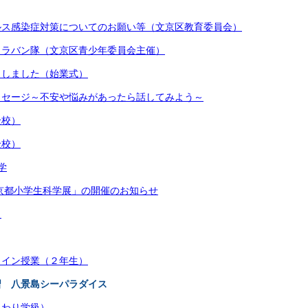
ルス感染症対策についてのお願い等（文京区教育委員会）
ャラバン隊（文京区青少年委員会主催）
トしました（始業式）
ッセージ～不安や悩みがあったら話してみよう～
全校）
全校）
学
京都小学生科学展」の開催のお知らせ
）
ライン授業（２年生）
習 八景島シーパラダイス
まわり学級）