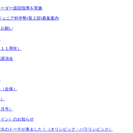
リーダー巡回指導を実施
ジュニア科学塾(第２回)募集案内
とお願い
）
１１１周年）
座講演会
）
会（全体）
食）
９月号）
ライン）のお知らせ
聖火のトーチが来ました！（オリンピック・パラリンピック）