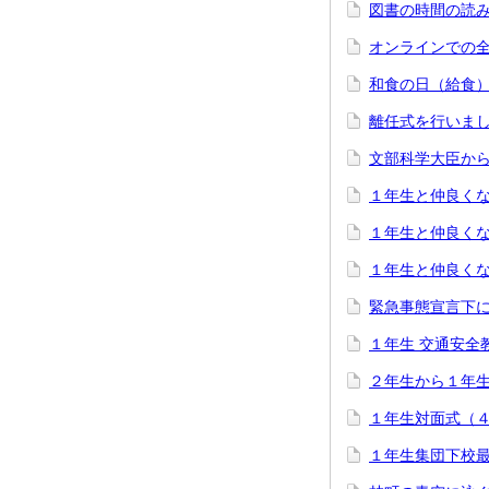
図書の時間の読
オンラインでの
和食の日（給食
離任式を行いま
文部科学大臣か
１年生と仲良く
１年生と仲良く
１年生と仲良く
緊急事態宣言下
１年生 交通安全
２年生から１年
１年生対面式（
１年生集団下校