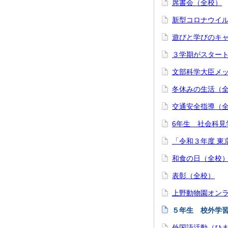
席書会（全校）
新型コロナウイ
遊びと学びのキ
３学期がスター
文部科学大臣メ
冬休みの生活（
交通安全指導（
6年生 社会科見
「令和３年度 東
和食の日（全校
表彰（全校）
上野動物園オン
５年生 校外学
外国語活動（ひ