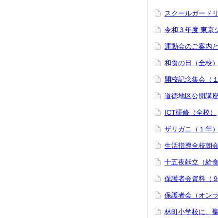
スクールガード
令和３年度 東京
運動会のご案内
和食の日（全校
開校記念集会（
道徳地区公開講
ICT研修（全校）
ザリガニ（１年
生活指導全校朝
十五夜献立（給
保護者会資料（
保護者会（オン
林町小学校に、