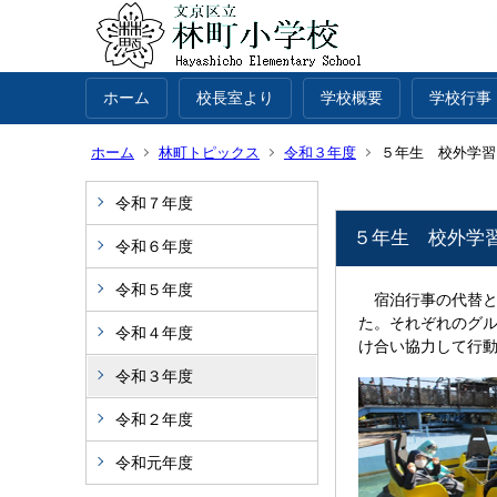
ホーム
校長室より
学校概要
学校行事
ホーム
林町トピックス
令和３年度
５年生 校外学習
令和７年度
５年生 校外学
令和６年度
令和５年度
宿泊行事の代替と
た。それぞれのグ
令和４年度
け合い協力して行動
令和３年度
令和２年度
令和元年度