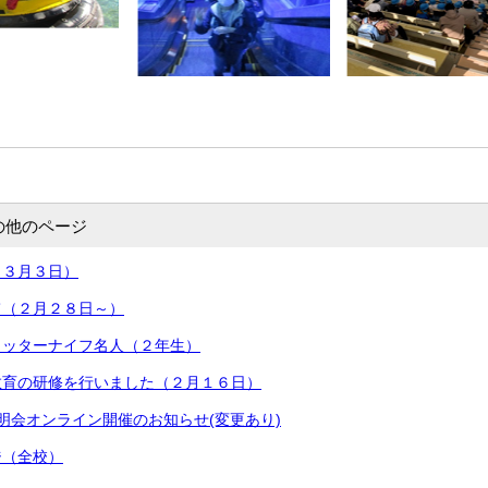
の他のページ
（３月３日）
て（２月２８日～）
カッターナイフ名人（２年生）
教育の研修を行いました（２月１６日）
明会オンライン開催のお知らせ(変更あり)
ジ（全校）