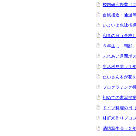
校内研究授業（
台風接近・通過
いよいよ水泳指
和食の日（全校
６年生に「朝顔」
ふれあい月間ポ
生活科見学（１
たいさん木が花
プログラミング
初めての書写授
ドイツ料理の日
林町米作りプロ
消防写生会（２