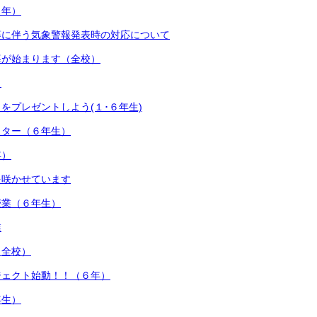
２年）
等に伴う気象警報発表時の対応について
導が始まります（全校）
）
をプレゼントしよう(１･６年生)
スター（６年生）
年）
を咲かせています
授業（６年生）
業
（全校）
ジェクト始動！！（６年）
年生）