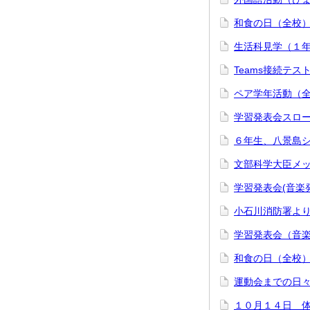
和食の日（全校
生活科見学（１
Teams接続テ
ペア学年活動（
学習発表会スロ
６年生、八景島
文部科学大臣メ
学習発表会(音楽
小石川消防署よ
学習発表会（音
和食の日（全校
運動会までの日
１０月１４日 