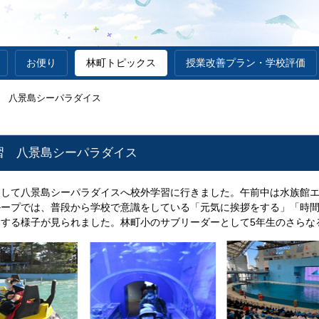
お便り
林町トピックス
授業改善プラン・学校評価
 八景島シーパラダイス
習 八景島シーパラダイス
して八景島シーパラダイスへ校外学習に行きました。午前中は水族館エ
ループでは、普段から学校で意識をしている「元気に挨拶をする」「時
する様子が見られました。林町小のサブリーダーとして5年生のさらな