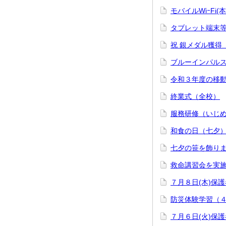
モバイルWiｰF
タブレット端末
祝 銀メダル獲得
ブルーインパル
令和３年度の移
終業式（全校）
服務研修（いじ
和食の日（七夕
七夕の笹を飾り
救命講習会を実施
７月８日(木)保
防災体験学習（
７月６日(火)保