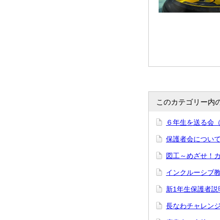
このカテゴリー内
６年生を送る会
保護者会につい
図工～めざせ！
インクルーシブ
新1年生保護者説
長なわチャレン