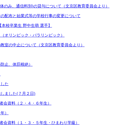
i(本体のみ、通信料別)の貸与について（文京区教育委員会より）
等の配布と始業式等の学校行事の変更について
【本校卒業生 野中生萌 選手】
ス（オリンピック・パラリンピック）
動教室の中止について（文京区教育委員会より）
め防止、体罰根絶）
）
ました
しました(７月２日)
護者会資料（２・４・６年生）
４年）
護者会資料（１・３・５年生・ひまわり学級）