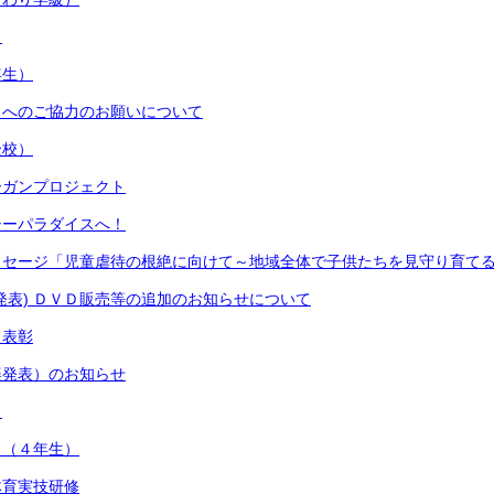
）
年生）
ストへのご協力のお願いについて
全校）
ーガンプロジェクト
シーパラダイスへ！
ッセージ「児童虐待の根絶に向けて～地域全体で子供たちを見守り育て
発表) ＤＶＤ販売等の追加のお知らせについて
り表彰
楽発表）のお知らせ
）
々（４年生）
体育実技研修