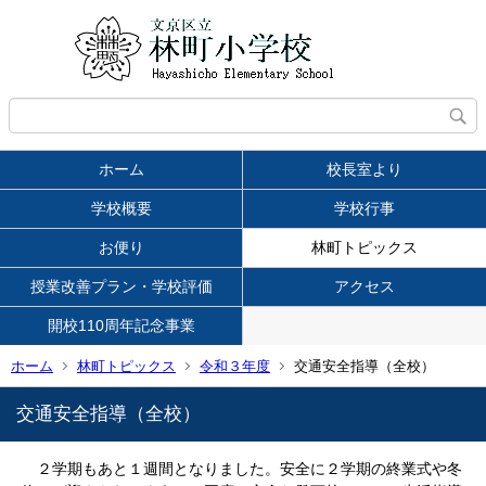
ホーム
校長室より
学校概要
学校行事
お便り
林町トピックス
授業改善プラン・学校評価
アクセス
開校110周年記念事業
ホーム
林町トピックス
令和３年度
交通安全指導（全校）
交通安全指導（全校）
２学期もあと１週間となりました。安全に２学期の終業式や冬