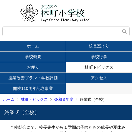
ホーム
校長室より
学校概要
学校行事
お便り
林町トピックス
授業改善プラン・学校評価
アクセス
開校110周年記念事業
ホーム
林町トピックス
令和３年度
終業式（全校）
終業式（全校）
全校朝会にて、校長先生から１学期の子供たちの成長や夏休み