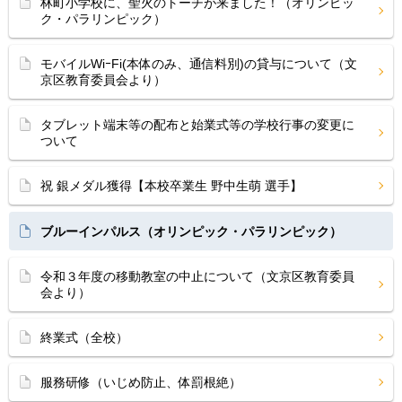
林町小学校に、聖火のトーチが来ました！（オリンピッ
ク・パラリンピック）
モバイルWiｰFi(本体のみ、通信料別)の貸与について（文
京区教育委員会より）
タブレット端末等の配布と始業式等の学校行事の変更に
ついて
祝 銀メダル獲得【本校卒業生 野中生萌 選手】
ブルーインパルス（オリンピック・パラリンピック）
令和３年度の移動教室の中止について（文京区教育委員
会より）
終業式（全校）
服務研修（いじめ防止、体罰根絶）