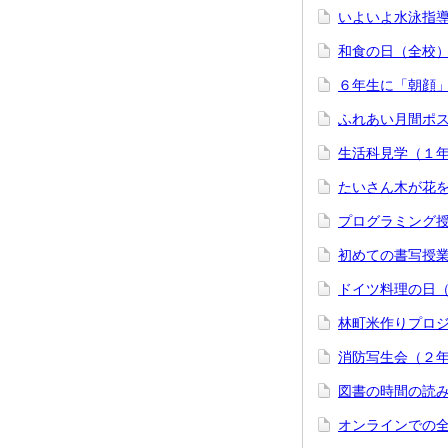
いよいよ水泳指
和食の日（全校
６年生に「朝顔」
ふれあい月間ポ
生活科見学（１
たいさん木が花
プログラミング
初めての書写授
ドイツ料理の日
林町米作りプロ
消防写生会（２
図書の時間の読
オンラインでの