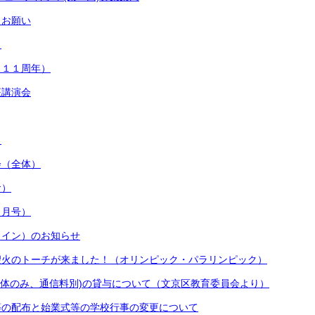
とお願い
）
１１１周年）
座講演会
）
会（全体）
食）
９月号）
ライン）のお知らせ
聖火のトーチが来ました！（オリンピック・パラリンピック）
i(本体のみ、通信料別)の貸与について（文京区教育委員会より）
等の配布と始業式等の学校行事の変更について