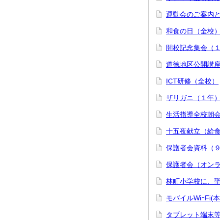
運動会のご案内
和食の日（全校
開校記念集会（
道徳地区公開講
ICT研修（全校）
ザリガニ（１年
生活指導全校朝
十五夜献立（給
保護者会資料（
保護者会（オン
林町小学校に、
モバイルWiｰF
タブレット端末