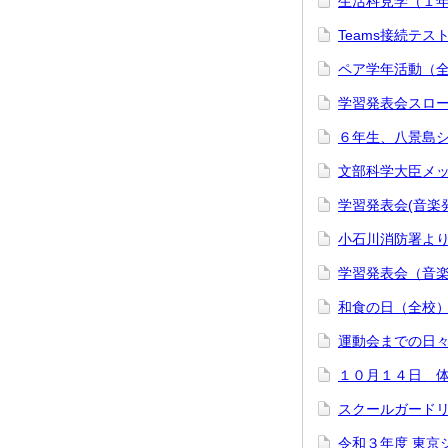
生活科見学（１
Teams接続テ
ペア学年活動（
学習発表会スロ
６年生、八景島
文部科学大臣メ
学習発表会(音楽
小石川消防署よ
学習発表会（音
和食の日（全校
運動会までの日
１０月１４日 
スクールガード
令和３年度 東京