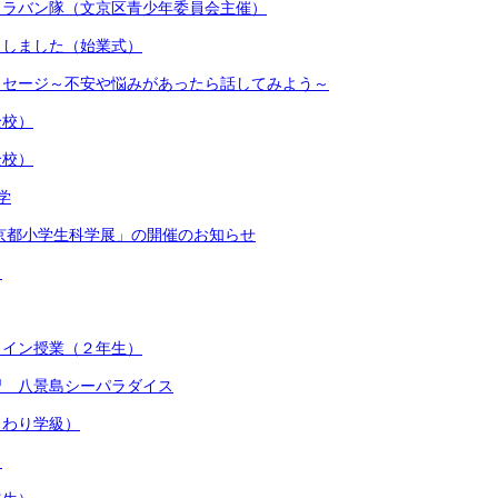
ャラバン隊（文京区青少年委員会主催）
トしました（始業式）
ッセージ～不安や悩みがあったら話してみよう～
全校）
全校）
学
京都小学生科学展」の開催のお知らせ
）
ライン授業（２年生）
習 八景島シーパラダイス
まわり学級）
）