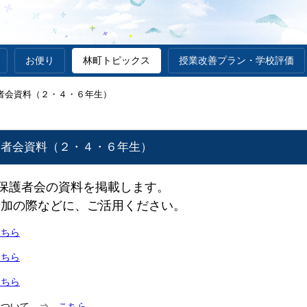
お便り
林町トピックス
授業改善プラン・学校評価
護者会資料（２・４・６年生）
護者会資料（２・４・６年生）
の保護者会の資料を掲載します。
参加の際などに、ご活用ください。
こちら
こちら
こちら
について ⇒
こちら