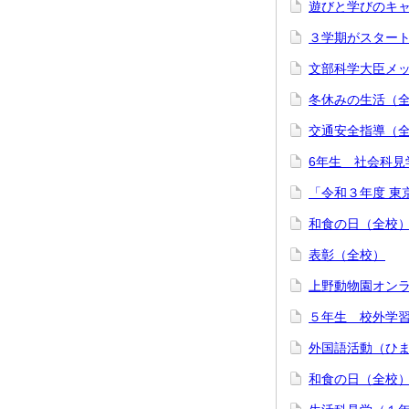
遊びと学びのキ
３学期がスター
文部科学大臣メ
冬休みの生活（
交通安全指導（
6年生 社会科見
「令和３年度 東
和食の日（全校
表彰（全校）
上野動物園オン
５年生 校外学
外国語活動（ひ
和食の日（全校