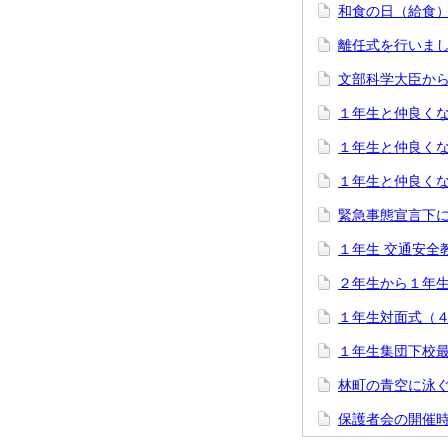
和食の日（給食
離任式を行いま
文部科学大臣か
１年生と仲良く
１年生と仲良く
１年生と仲良く
緊急事態宣言下
１年生 交通安全
２年生から１年
１年生対面式（
１年生集団下校
林町の青空に泳
保護者会の開催