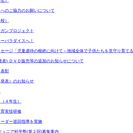
年生）
ストへのご協力のお願いについて
全校）
ーガンプロジェクト
シーパラダイスへ！
ッセージ「児童虐待の根絶に向けて～地域全体で子供たちを見守り育て
発表) ＤＶＤ販売等の追加のお知らせについて
り表彰
楽発表）のお知らせ
）
々（４年生）
体育実技研修
リーダー巡回指導を実施
ジュニア科学塾(第２回)募集案内