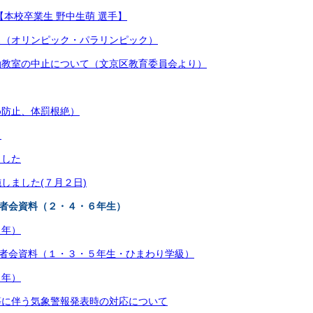
【本校卒業生 野中生萌 選手】
ス（オリンピック・パラリンピック）
動教室の中止について（文京区教育委員会より）
め防止、体罰根絶）
）
ました
しました(７月２日)
護者会資料（２・４・６年生）
４年）
護者会資料（１・３・５年生・ひまわり学級）
２年）
等に伴う気象警報発表時の対応について