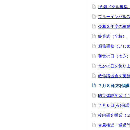
祝 銀メダル獲得
ブルーインパル
令和３年度の移
終業式（全校）
服務研修（いじ
和食の日（七夕
七夕の笹を飾り
救命講習会を実施
７月８日(木)保
防災体験学習（
７月６日(火)保
校内研究授業（
台風接近・通過