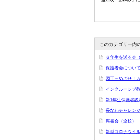
このカテゴリー内
６年生を送る会
保護者会につい
図工～めざせ！
インクルーシブ
新1年生保護者説
長なわチャレン
席書会（全校）
新型コロナウイ