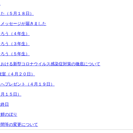
）
した（５月１８日）
らメッセージが届きました
なろう（４年生）
なろう（３年生）
なろう（５年生）
における新型コロナウイルス感染症対策の徹底について
教室（４月２０日）
生へプレゼント（４月１９日）
４月１５日）
最終日
ぐ鯉のぼり
時間等の変更について