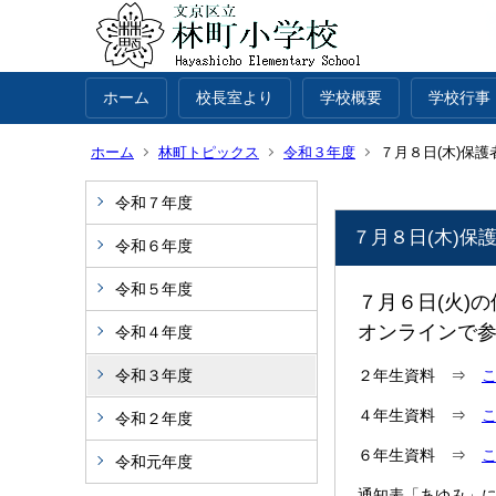
ホーム
校長室より
学校概要
学校行事
ホーム
林町トピックス
令和３年度
７月８日(木)保
令和７年度
７月８日(木)保
令和６年度
令和５年度
７月６日(火)
オンラインで
令和４年度
令和３年度
２年生資料 ⇒
４年生資料 ⇒
令和２年度
６年生資料 ⇒
令和元年度
通知表「あゆみ」