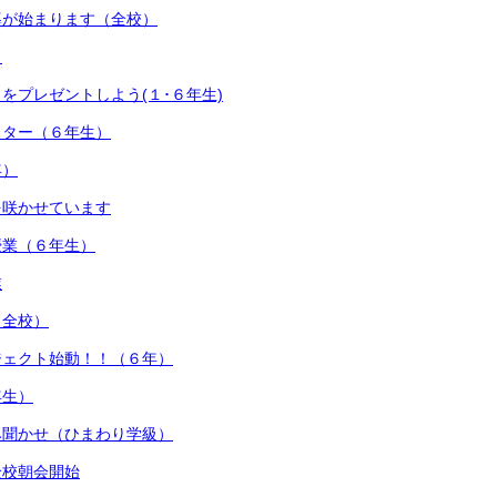
導が始まります（全校）
）
をプレゼントしよう(１･６年生)
スター（６年生）
年）
を咲かせています
授業（６年生）
業
（全校）
ジェクト始動！！（６年）
年生）
み聞かせ（ひまわり学級）
全校朝会開始