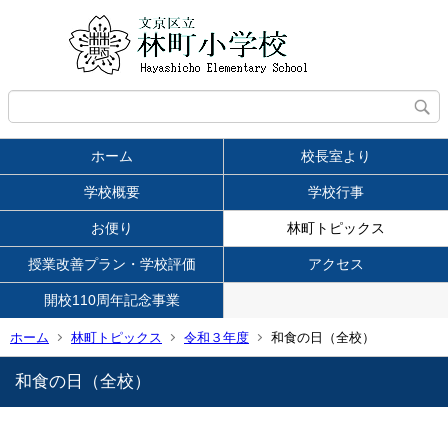
ホーム
校長室より
学校概要
学校行事
お便り
林町トピックス
授業改善プラン・学校評価
アクセス
開校110周年記念事業
ホーム
林町トピックス
令和３年度
和食の日（全校）
和食の日（全校）