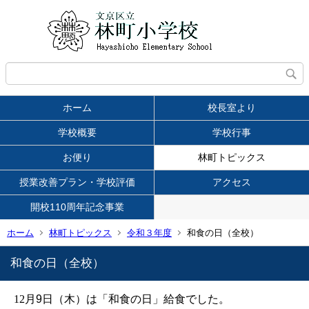
ホーム
校長室より
学校概要
学校行事
お便り
林町トピックス
授業改善プラン・学校評価
アクセス
開校110周年記念事業
ホーム
林町トピックス
令和３年度
和食の日（全校）
和食の日（全校）
12
月
9
日（木）は「和食の日」給食でした。