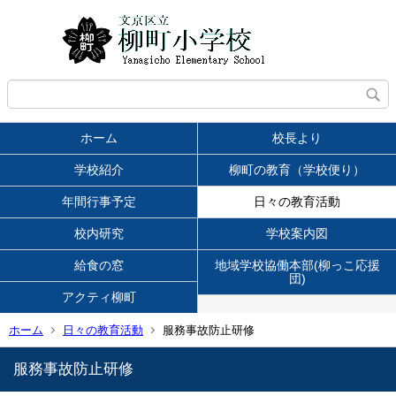
ホーム
校長より
学校紹介
柳町の教育（学校便り）
年間行事予定
日々の教育活動
校内研究
学校案内図
給食の窓
地域学校協働本部(柳っこ応援
団)
アクティ柳町
ホーム
日々の教育活動
服務事故防止研修
服務事故防止研修