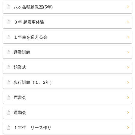
八ヶ岳移動教室(5年)
３年 起震車体験
１年生を迎える会
避難訓練
始業式
歩行訓練（１、2年）
席書会
運動会
１年生 リース作り