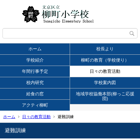
ホーム
校長より
学校紹介
柳町の教育（学校便り）
年間行事予定
日々の教育活動
校内研究
学校案内図
給食の窓
地域学校協働本部(柳っこ応援
団)
アクティ柳町
ホーム
日々の教育活動
避難訓練
避難訓練