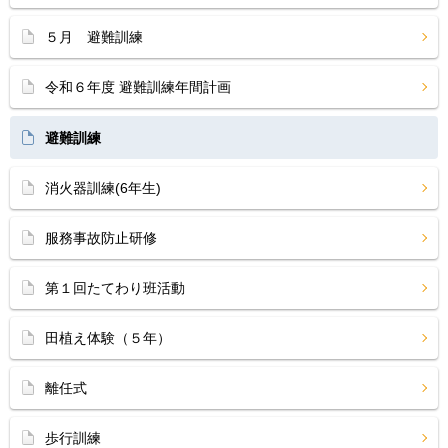
５月 避難訓練
令和６年度 避難訓練年間計画
避難訓練
消火器訓練(6年生)
服務事故防止研修
第１回たてわり班活動
田植え体験（５年）
離任式
歩行訓練