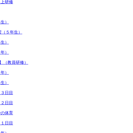
向上研修
年生）
習（５年生）
年生）
４年）
ム】（教員研修）
１年）
年生）
 ３日目
 ２日目
での体育
 １日目