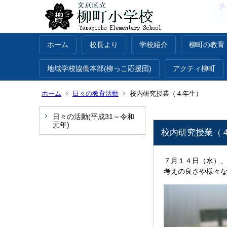
ホーム
校長より
学校紹介
柳町の教育
地域学校協働本部(柳っこ応援団)
アクティ柳町
ホーム
日々の教育活動
校内研究授業（４年生）
日々の活動(平成31～令和
元年)
校内研究授業（
７月１４日（水）
考えの良さや様々