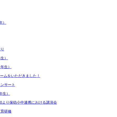
年）
作り
年生）
３年生）
ゲームをいただきました！
コンサート
年生）
4:30より保幼小中連携における講演会
教育研修