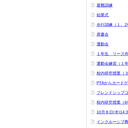
避難訓練
始業式
歩行訓練（１、2
席書会
運動会
１年生 リース
運動会練習（１
校内研究授業（
PTAからカード
フレンドシップ
校内研究授業（6
10月８日(水)1
インクルーシブ