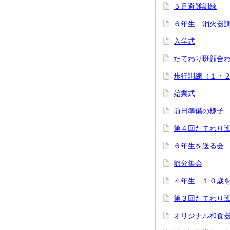
５月避難訓練
６年生 消火器
入学式
たてわり班顔合
歩行訓練（１・
始業式
前日準備の様子
第４回たてわり
６年生を送る会
節分集会
４年生 １０歳
第３回たてわり
オリジナル和食