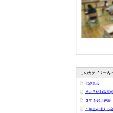
このカテゴリー内
七夕集会
八ヶ岳移動教室(5
３年 起震車体験
１年生を迎える