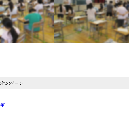
の他のページ
年)
会