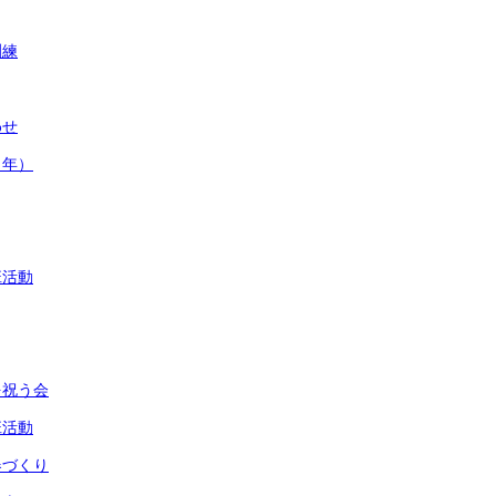
訓練
わせ
２年）
班活動
を祝う会
班活動
器づくり