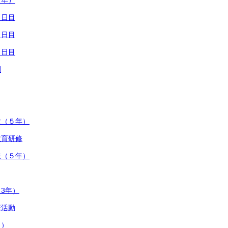
５年）
３日目
２日目
１日目
開
験（５年）
教育研修
業（５年）
3年）
班活動
き）