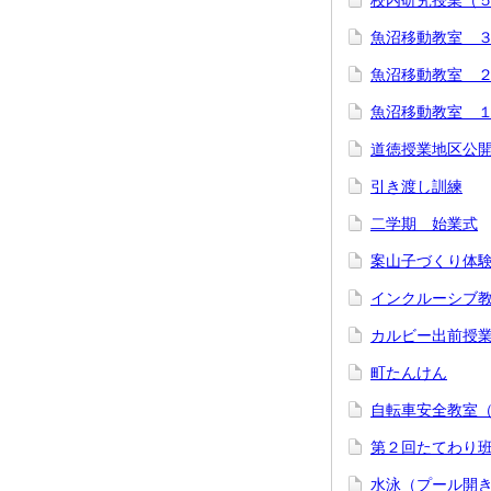
校内研究授業（
魚沼移動教室 
魚沼移動教室 
魚沼移動教室 
道徳授業地区公
引き渡し訓練
二学期 始業式
案山子づくり体
インクルーシブ
カルビー出前授
町たんけん
自転車安全教室（
第２回たてわり
水泳（プール開