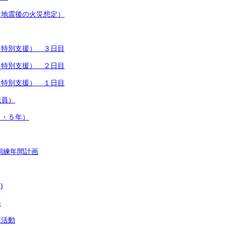
（地震後の火災想定）
（特別支援） ３日目
（特別支援） ２日目
（特別支援） １日目
職員）
４・５年）
訓練年間計画
)
修
班活動