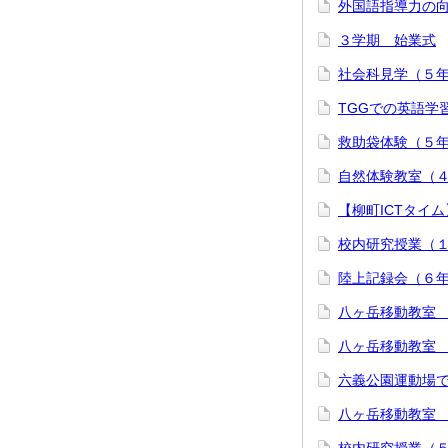
外国語指導力の
３学期 始業式
社会科見学（５
TGGでの英語学
救助袋体験（５
自然体験教室（
【柳町ICTタイ
校内研究授業（
陸上記録会（６
八ヶ岳移動教室
八ヶ岳移動教室
六義公園運動場
八ヶ岳移動教室