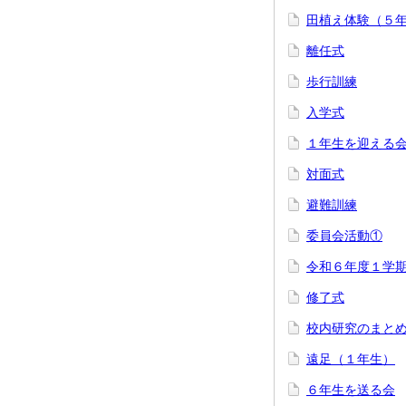
田植え体験（５
離任式
歩行訓練
入学式
１年生を迎える
対面式
避難訓練
委員会活動①
令和６年度１学
修了式
校内研究のまと
遠足（１年生）
６年生を送る会