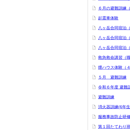
６月の避難訓練
起震車体験
八ヶ岳合同宿泊
八ヶ岳合同宿泊
八ヶ岳合同宿泊
救急救命講習（
煙ハウス体験（
５月 避難訓練
令和６年度 避難
避難訓練
消火器訓練(6年生
服務事故防止研
第１回たてわり