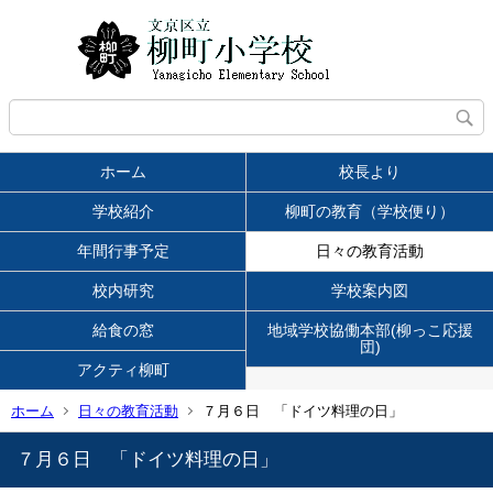
ホーム
校長より
学校紹介
柳町の教育（学校便り）
年間行事予定
日々の教育活動
校内研究
学校案内図
給食の窓
地域学校協働本部(柳っこ応援
団)
アクティ柳町
ホーム
日々の教育活動
７月６日 「ドイツ料理の日」
７月６日 「ドイツ料理の日」