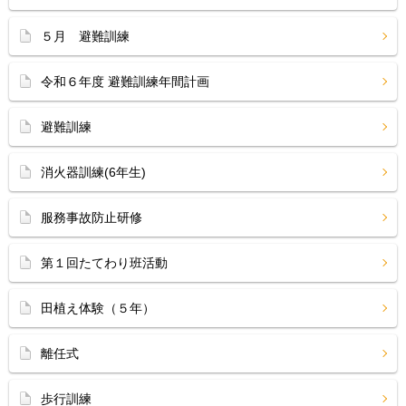
５月 避難訓練
令和６年度 避難訓練年間計画
避難訓練
消火器訓練(6年生)
服務事故防止研修
第１回たてわり班活動
田植え体験（５年）
離任式
歩行訓練