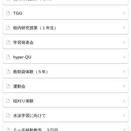
TGG
校内研究授業（１年生）
学習発表会
hyper-QU
救助袋体験（５年）
運動会
稲刈り体験
水泳学習に向けて
八ヶ岳移動教室 ３日目