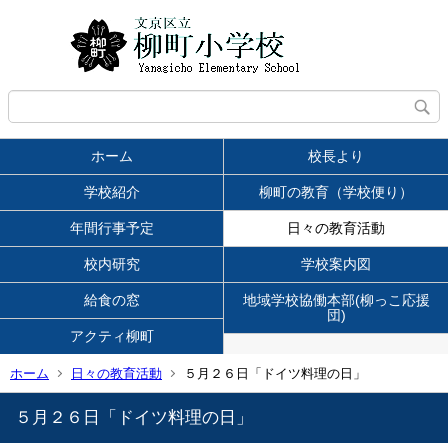
ホーム
校長より
学校紹介
柳町の教育（学校便り）
年間行事予定
日々の教育活動
校内研究
学校案内図
給食の窓
地域学校協働本部(柳っこ応援
団)
アクティ柳町
ホーム
日々の教育活動
５月２６日「ドイツ料理の日」
５月２６日「ドイツ料理の日」