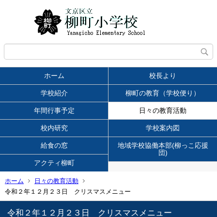
ホーム
校長より
学校紹介
柳町の教育（学校便り）
年間行事予定
日々の教育活動
校内研究
学校案内図
給食の窓
地域学校協働本部(柳っこ応援
団)
アクティ柳町
ホーム
日々の教育活動
令和２年１２月２３日 クリスマスメニュー
令和２年１２月２３日 クリスマスメニュー