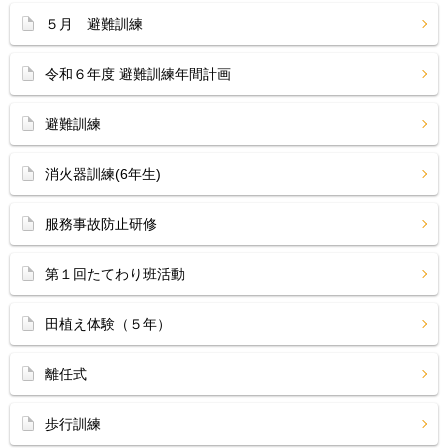
５月 避難訓練
令和６年度 避難訓練年間計画
避難訓練
消火器訓練(6年生)
服務事故防止研修
第１回たてわり班活動
田植え体験（５年）
離任式
歩行訓練