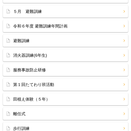
５月 避難訓練
令和６年度 避難訓練年間計画
避難訓練
消火器訓練(6年生)
服務事故防止研修
第１回たてわり班活動
田植え体験（５年）
離任式
歩行訓練