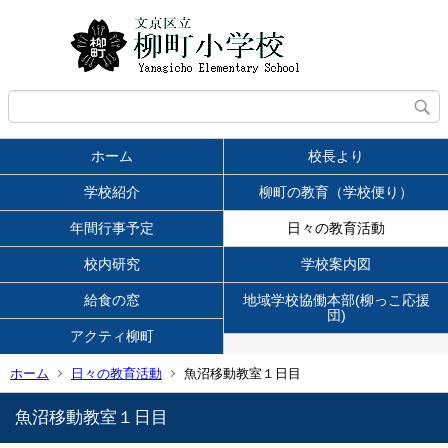
ホーム
校長より
学校紹介
柳町の教育（学校便り）
年間行事予定
日々の教育活動
校内研究
学校案内図
給食の窓
地域学校協働本部(柳っこ応援
団)
アクティ柳町
ホーム
日々の教育活動
魚沼移動教室１日目
魚沼移動教室１日目