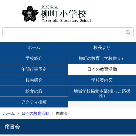
ホーム
校長より
学校紹介
柳町の教育（学校便り）
年間行事予定
日々の教育活動
校内研究
学校案内図
給食の窓
地域学校協働本部(柳っこ応援
団)
アクティ柳町
ホーム
日々の教育活動
席書会
席書会