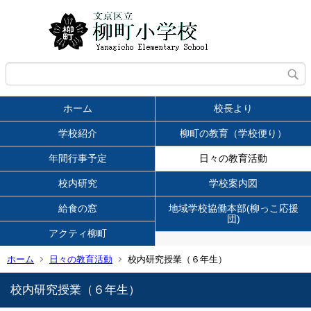
ホーム
校長より
学校紹介
柳町の教育（学校便り）
年間行事予定
日々の教育活動
校内研究
学校案内図
給食の窓
地域学校協働本部(柳っこ応援
団)
アクティ柳町
ホーム
日々の教育活動
校内研究授業（６年生）
校内研究授業（６年生）