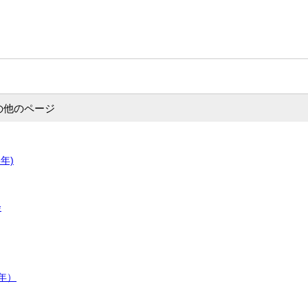
の他のページ
年)
会
年）