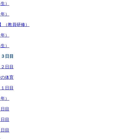
年生）
４年）
ム】（教員研修）
１年）
年生）
 ３日目
 ２日目
での体育
 １日目
５年）
３日目
２日目
１日目