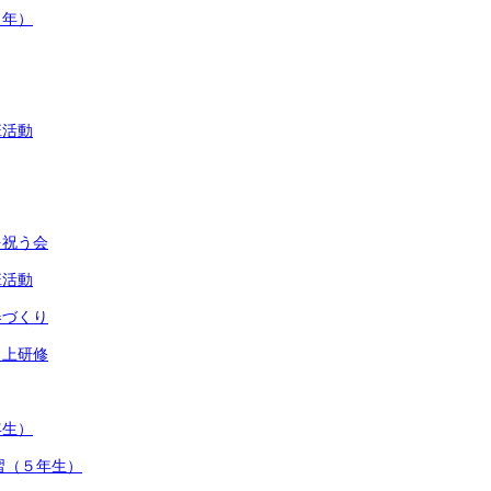
２年）
班活動
を祝う会
班活動
器づくり
向上研修
年生）
習（５年生）