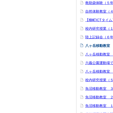
救助袋体験（５
自然体験教室（
【柳町ICTタイ
校内研究授業（
陸上記録会（６
八ヶ岳移動教室
八ヶ岳移動教室
六義公園運動場
八ヶ岳移動教室
校内研究授業（
魚沼移動教室 
魚沼移動教室 
魚沼移動教室 