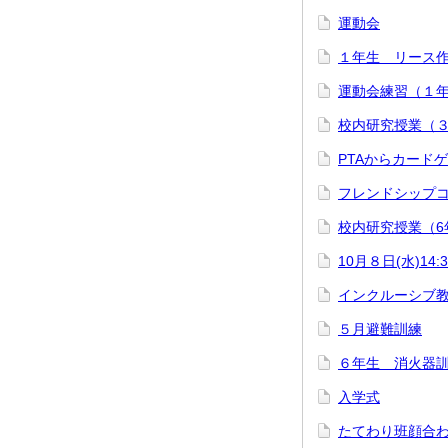
運動会
１年生 リース
運動会練習（１
校内研究授業（
PTAからカード
フレンドシップ
校内研究授業（6
10月８日(水)1
インクルーシブ
５月避難訓練
６年生 消火器
入学式
たてわり班顔合