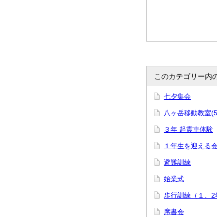
このカテゴリー内
七夕集会
八ヶ岳移動教室(5
３年 起震車体験
１年生を迎える
避難訓練
始業式
歩行訓練（１、2
席書会