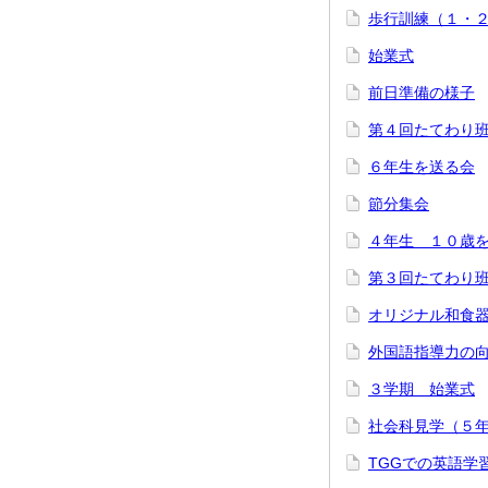
歩行訓練（１・
始業式
前日準備の様子
第４回たてわり
６年生を送る会
節分集会
４年生 １０歳
第３回たてわり
オリジナル和食
外国語指導力の
３学期 始業式
社会科見学（５
TGGでの英語学