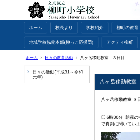
ホーム
校長より
学校紹介
柳町の教育
地域学校協働本部(柳っこ応援団)
アクティ柳町
ホーム
日々の教育活動
八ヶ岳移動教室 ３日目
日々の活動(平成31～令和
元年)
八ヶ岳移動教室
八ヶ岳移動教室 ３
◯ 6時30分 朝
で真剣に聞いてい