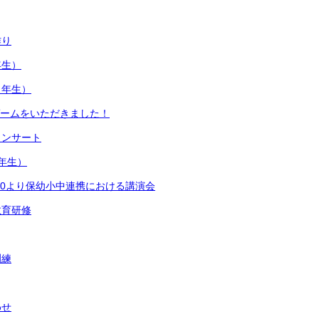
作り
年生）
３年生）
ゲームをいただきました！
コンサート
年生）
4:30より保幼小中連携における講演会
教育研修
訓練
わせ