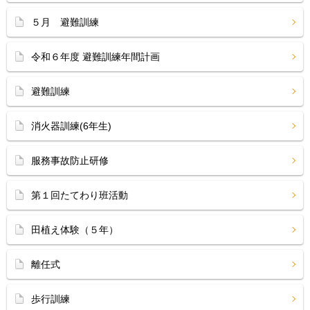
５月 避難訓練
令和６年度 避難訓練年間計画
避難訓練
消火器訓練(6年生)
服務事故防止研修
第１回たてわり班活動
田植え体験（５年）
離任式
歩行訓練