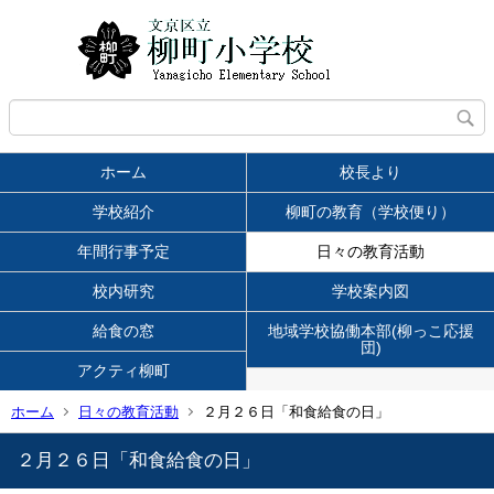
ホーム
校長より
学校紹介
柳町の教育（学校便り）
年間行事予定
日々の教育活動
校内研究
学校案内図
給食の窓
地域学校協働本部(柳っこ応援
団)
アクティ柳町
ホーム
日々の教育活動
２月２６日「和食給食の日」
２月２６日「和食給食の日」