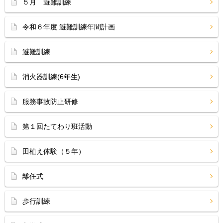
５月 避難訓練
令和６年度 避難訓練年間計画
避難訓練
消火器訓練(6年生)
服務事故防止研修
第１回たてわり班活動
田植え体験（５年）
離任式
歩行訓練