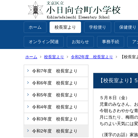
ホーム
校長室より
学校便り
保健便り
オンライン関連
お知らせ
事務手続
ア
ホーム
校長室より
令和2年度 校長室より
【校長室よ
令和7年度 校長室より
【校長室より】5月
令和6年度 校長室より
令和5年度 校長室より
５月８日（金）
児童のみなさん、
令和4年度 校長室より
今朝もさわやかな
月に当たり、梅雨
令和3年度 校長室より
ちのよい天気には
令和2年度 校長室より
（漢字のお話）家