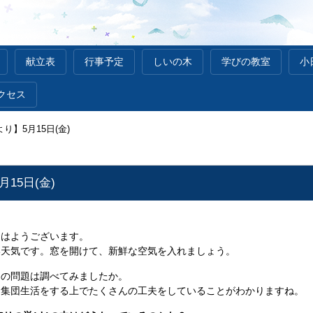
献立表
行事予定
しいの木
学びの教室
小
クセス
り】5月15日(金)
15日(金)
おはようございます。
い天気です。窓を開けて、新鮮な空気を入れましょう。
ての問題は調べてみましたか。
、集団生活をする上でたくさんの工夫をしていることがわかりますね。