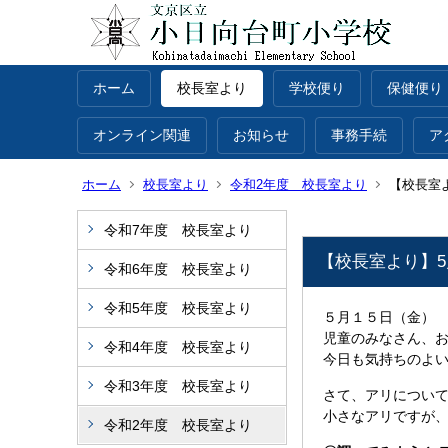
ホーム
校長室より
学校便り
保健便り
オンライン関連
お知らせ
事務手続
ア
ホーム
校長室より
令和2年度 校長室より
【校長室よ
令和7年度 校長室より
【校長室より】5月
令和6年度 校長室より
令和5年度 校長室より
５月１５日（金）
児童のみなさん、
令和4年度 校長室より
今日も気持ちのよ
令和3年度 校長室より
さて、アリについ
小さなアリですが
令和2年度 校長室より