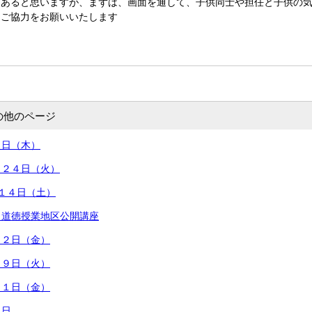
もあると思いますが、まずは、画面を通して、子供同士や担任と子供の
とご協力をお願いいたします
の他のページ
４日（木）
月２４日（火）
月１４日（土）
）道徳授業地区公開講座
月２日（金）
２９日（火）
１１日（金）
１日