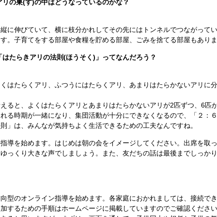
アリの巣(す)の中はどうなっているのかな？
ら縦に伸びていて、横に枝分かれしてその先にはトンネルでつながって
ます。子育てをする部屋や食糧を貯める部屋、ごみを捨てる部屋もあり
「はたらきアリの法則(ほうそく)」ってなんだろう？
よくはたらくアリ、ふつうにはたらくアリ、あまりはたらかないアリに
えると、よくはたらくアリとあまりはたらかないアリが2匹ずつ、6匹
疲れる時期が一緒になり、集団活動が十分にできなくなるので、「２：
法則」は、みんなが気持ちよく生活できるための工夫なんですね。
の指導を始めます。はじめは朝の会をイメージしてください。出席を取
はゆっくり大きな声でしましょう。また、友だちの話は最後までしっか
方向型のオンライン指導を始めます。各家庭におかれましては、接続で
参加するための手順はホームページに掲載していますのでご確認ください