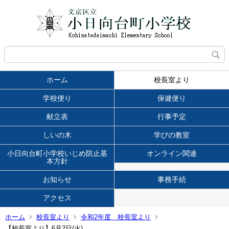
ホーム
校長室より
学校便り
保健便り
献立表
行事予定
しいの木
学びの教室
小日向台町小学校いじめ防止基
オンライン関連
本方針
お知らせ
事務手続
アクセス
ホーム
校長室より
令和2年度 校長室より
【校長室より】6月2日(火)