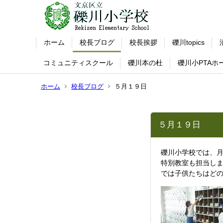
ホーム
校長ブログ
校長挨拶
礫川topics
コミュニティスクール
礫川本の杜
礫川小PTAホ
ホーム
校長ブログ
５月１９日
５月１９日
礫川小学校では、
特別教室も担当し
では子供たちはど