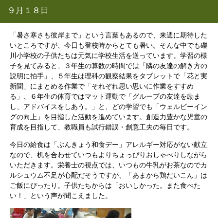
９月１８日
「暑さ寒さも彼岸まで」という言葉もあるので、来週に期待した
いところですが、今日も登校時からとても暑い。そんな中でも礫
川小学校の子供たちは元気に学校生活を送っています。学習の様
子を見てみると、３年生の算数の時間では「隣の友達の解き方の
説明に拍手」、５年生は理科の観察結果をタブレットで「花と実
新聞」にまとめる作業で「それぞれ思い思いに作業をすすめ
る」、６年生の体育ではマット運動で「グループの友達を励ま
し、アドバイスをしあう。」と、どの学習でも「ウェルビーイン
グの向上」を目指した活動を進めています。創造力豊かな児童の
育成を目指して、教職員も試行錯誤・創意工夫の毎日です。
今日の給食は「ぶんきょう和食デー」アレルギー対応がない献立
なので、机を合わせていつもよりちょっぴりおしゃべりしながら
いただきます。栄養士の視点では、いつもの牛乳がお茶なのでカ
ルシュウム不足が心配だそうですが、「あまから鶏だいこん」は
ご飯にぴったり。子供たちからは「おいしかった。また食べた
い！」という声が聞こえました。