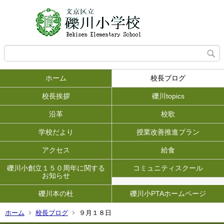
ホーム
校長ブログ
校長挨拶
礫川topics
沿革
校歌
学校だより
授業改善推進プラン
アクセス
給食
礫川小創立１５０周年に関する
コミュニティスクール
お知らせ
礫川本の杜
礫川小PTAホームページ
ホーム
校長ブログ
９月１８日