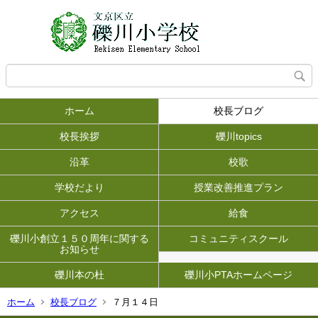
ホーム
校長ブログ
校長挨拶
礫川topics
沿革
校歌
学校だより
授業改善推進プラン
アクセス
給食
礫川小創立１５０周年に関する
コミュニティスクール
お知らせ
礫川本の杜
礫川小PTAホームページ
ホーム
校長ブログ
７月１４日