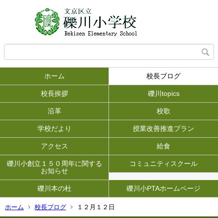
ホーム
校長ブログ
校長挨拶
礫川topics
沿革
校歌
学校だより
授業改善推進プラン
アクセス
給食
礫川小創立１５０周年に関する
コミュニティスクール
お知らせ
礫川本の杜
礫川小PTAホームページ
ホーム
校長ブログ
１２月１２日