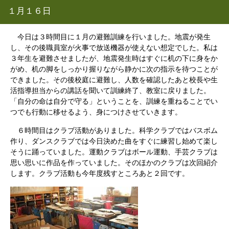
１月１６日
今日は３時間目に１月の避難訓練を行いました。地震が発生
し、その後職員室が火事で放送機器が使えない想定でした。私は
３年生を避難させましたが、地震発生時はすぐに机の下に身をか
がめ、机の脚をしっかり握りながら静かに次の指示を待つことが
できました。その後校庭に避難し、人数を確認したあと校長や生
活指導担当からの講話を聞いて訓練終了、教室に戻りました。
「自分の命は自分で守る」ということを、訓練を重ねることでい
つでも行動に移せるよう、身につけさせていきます。
６時間目はクラブ活動がありました。科学クラブではバスボム
作り、ダンスクラブでは今日決めた曲をすぐに練習し始めて楽し
そうに踊っていました。運動クラブはボール運動、手芸クラブは
思い思いに作品を作っていました。そのほかのクラブは次回紹介
します。クラブ活動も今年度残すところあと２回です。