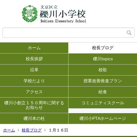
ホーム
校長ブログ
校長挨拶
礫川topics
沿革
校歌
学校だより
授業改善推進プラン
アクセス
給食
礫川小創立１５０周年に関する
コミュニティスクール
お知らせ
礫川本の杜
礫川小PTAホームページ
ホーム
校長ブログ
１月１６日