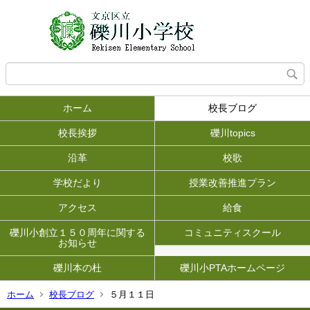
ホーム
校長ブログ
校長挨拶
礫川topics
沿革
校歌
学校だより
授業改善推進プラン
アクセス
給食
礫川小創立１５０周年に関する
コミュニティスクール
お知らせ
礫川本の杜
礫川小PTAホームページ
ホーム
校長ブログ
５月１１日