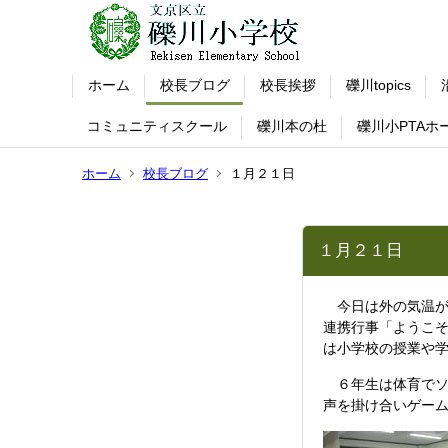
ホーム
校長ブログ
校長挨拶
礫川topics
コミュニティスクール
礫川本の杜
礫川小PTAホ
ホーム
校長ブログ
１月２１日
１月２１日
今日は外の気温が
連携行事「ようこ
は小学校の授業や
６年生は体育でソ
声を掛け合いゲー