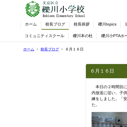
ホーム
校長ブログ
校長挨拶
礫川topics
コミュニティスクール
礫川本の杜
礫川小PTAホ
ホーム
校長ブログ
６月１６日
６月１６日
本日の２時間目に
内放送に従い、子
練をしました。「
た。