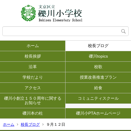
ホーム
校長ブログ
校長挨拶
礫川topics
沿革
校歌
学校だより
授業改善推進プラン
アクセス
給食
礫川小創立１５０周年に関する
コミュニティスクール
お知らせ
礫川本の杜
礫川小PTAホームページ
ホーム
校長ブログ
９月１２日