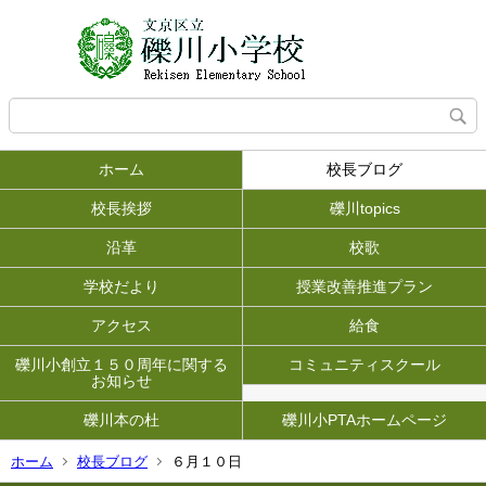
ホーム
校長ブログ
校長挨拶
礫川topics
沿革
校歌
学校だより
授業改善推進プラン
アクセス
給食
礫川小創立１５０周年に関する
コミュニティスクール
お知らせ
礫川本の杜
礫川小PTAホームページ
ホーム
校長ブログ
６月１０日