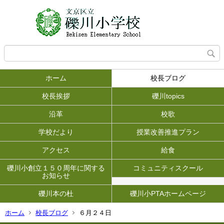
ホーム
校長ブログ
校長挨拶
礫川topics
沿革
校歌
学校だより
授業改善推進プラン
アクセス
給食
礫川小創立１５０周年に関する
コミュニティスクール
お知らせ
礫川本の杜
礫川小PTAホームページ
ホーム
校長ブログ
６月２４日