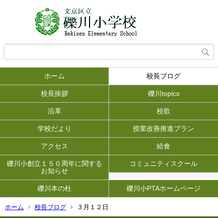
ホーム
校長ブログ
校長挨拶
礫川topics
沿革
校歌
学校だより
授業改善推進プラン
アクセス
給食
礫川小創立１５０周年に関する
コミュニティスクール
お知らせ
礫川本の杜
礫川小PTAホームページ
ホーム
校長ブログ
３月１２日