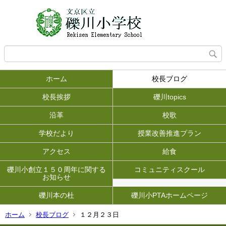
ホーム
校長ブログ
校長挨拶
礫川topics
沿革
校歌
学校だより
授業改善推進プラン
アクセス
給食
礫川小創立１５０周年に関する
コミュニティスクール
お知らせ
礫川本の杜
礫川小PTAホームページ
ホーム
校長ブログ
１２月２３日