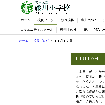
ホーム
校長ブログ
校長挨拶
礫川topics
コミュニティスクール
礫川本の杜
礫川小PTAホ
ホーム
校長ブログ
１１月１９日
１１月１９日
本日、礫川小学校
元の１時間め「折
を たくさん つ
んちょん」と三角
と次々に作品が出
折り染めでいっぱ
過ぎ、子供たちは