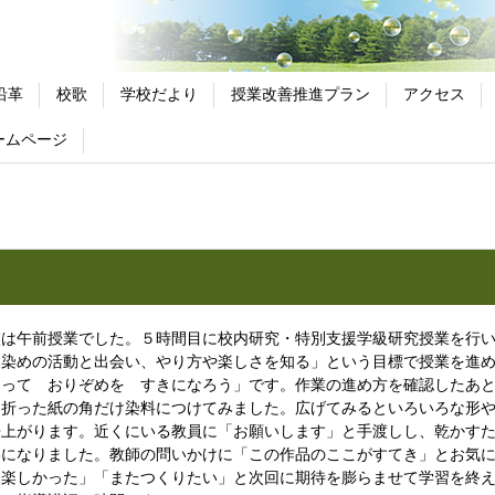
沿革
校歌
学校だより
授業改善推進プラン
アクセス
ームページ
は午前授業でした。５時間目に校内研究・特別支援学級研究授業を行い
り染めの活動と出会い、やり方や楽しさを知る」という目標で授業を進
くって おりぞめを すきになろう」です。作業の進め方を確認したあ
に折った紙の角だけ染料につけてみました。広げてみるといろいろな形
来上がります。近くにいる教員に「お願いします」と手渡しし、乾かす
いになりました。教師の問いかけに「この作品のここがすてき」とお気
「楽しかった」「またつくりたい」と次回に期待を膨らませて学習を終