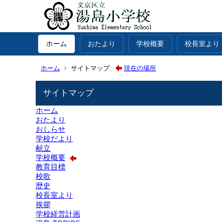
ホーム
おたより
学校概要
校長室より
ホーム
サイトマップ:
現在の場所
サイトマップ
ホーム
おたより
おしらせ
学校だより
献立
学校概要
教育目標
校歌
歴史
校長室より
挨拶
学校経営計画