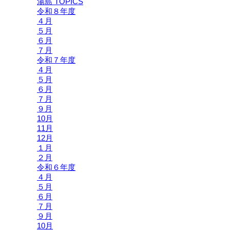
湯島 TOPICS
令和８年度
４月
５月
６月
７月
令和７年度
４月
５月
６月
７月
９月
10月
11月
12月
１月
２月
令和６年度
４月
５月
６月
７月
９月
10月