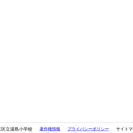
京区立湯島小学校
著作権情報
プライバシーポリシー
サイトマ