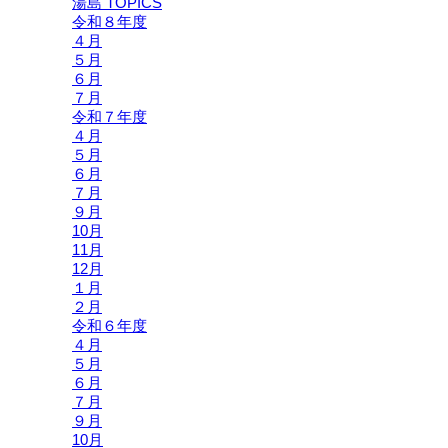
湯島 TOPICS
令和８年度
４月
５月
６月
７月
令和７年度
４月
５月
６月
７月
９月
10月
11月
12月
１月
２月
令和６年度
４月
５月
６月
７月
９月
10月