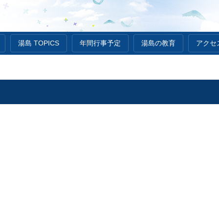
湯島 TOPICS
年間行事予定
湯島の教育
アクセ