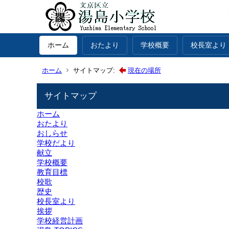
ホーム
おたより
学校概要
校長室より
ホーム
サイトマップ:
現在の場所
サイトマップ
ホーム
おたより
おしらせ
学校だより
献立
学校概要
教育目標
校歌
歴史
校長室より
挨拶
学校経営計画