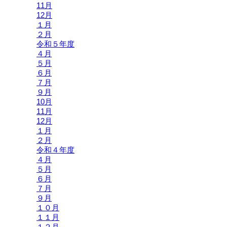
11月
12月
１月
２月
令和５年度
４月
５月
６月
７月
９月
10月
11月
12月
１月
２月
令和４年度
４月
５月
６月
７月
９月
１０月
１１月
１２月