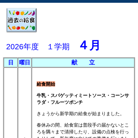
４
月
2026年度 １学期
献 立
日
曜日
給食開始
牛乳・スパゲッティミートソース・コーンサ
ラダ・フルーツポンチ
きょうから新学期の給食が始まりました。
春休みの間、給食室は普段手の届かないとこ
ろを隅々まで清掃したり、設備の点検を行っ