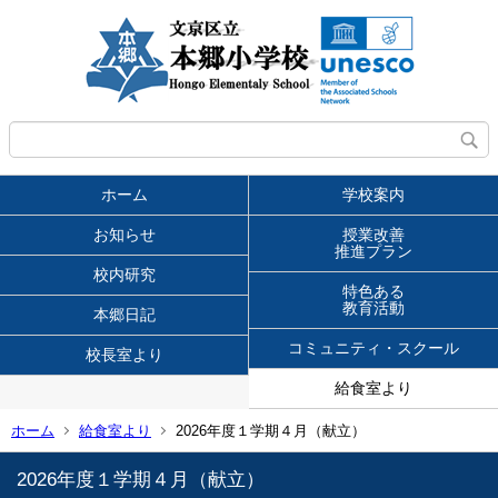
ホーム
学校案内
お知らせ
授業改善
推進プラン
校内研究
特色ある
教育活動
本郷日記
コミュニティ・スクール
校長室より
給食室より
ホーム
給食室より
2026年度１学期４月（献立）
2026年度１学期４月（献立）