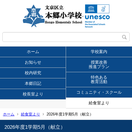
ホーム
学校案内
お知らせ
授業改善
推進プラン
校内研究
特色ある
教育活動
本郷日記
コミュニティ・スクール
校長室より
給食室より
ホーム
給食室より
2026年度1学期5月（献立）
2026年度1学期5月（献立）